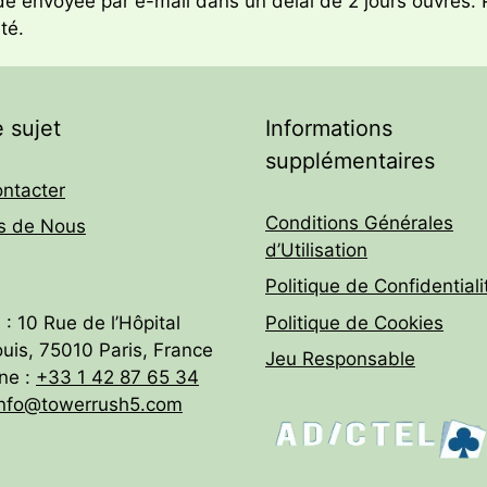
envoyée par e-mail dans un délai de 2 jours ouvrés. P
té.
 sujet
Informations
supplémentaires
ntacter
Conditions Générales
s de Nous
d’Utilisation
Politique de Confidentiali
: 10 Rue de l’Hôpital
Politique de Cookies
uis, 75010 Paris, France
Jeu Responsable
ne :
+33 1 42 87 65 34
info@towerrush5.com