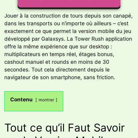
Jouer à la construction de tours depuis son canapé,
dans les transports ou n’importe où ailleurs – c’est
exactement ce que permet la version mobile du jeu
développé par Galaxsys. La Tower Rush application
offre la même expérience que sur desktop :
multiplicateurs en temps réel, étages bonus,
cashout manuel et rounds en moins de 30
secondes. Tout cela directement depuis le
navigateur de son smartphone, sans friction.
Contenu
montrer
Tout ce qu’il Faut Savoir