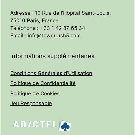
Adresse : 10 Rue de l’Hôpital Saint-Louis,
75010 Paris, France
Téléphone :
+33 1 42 87 65 34
Email :
info@towerrush5.com
Informations supplémentaires
Conditions Générales d’Utilisation
Politique de Confidentialité
Politique de Cookies
Jeu Responsable