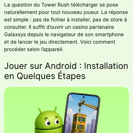
La question du Tower Rush télécharger se pose
naturellement pour tout nouveau joueur. La réponse
est simple : pas de fichier à installer, pas de store à
consulter. Il suffit d’ouvrir un casino partenaire
Galaxsys depuis le navigateur de son smartphone
et de lancer le jeu directement. Voici comment
procéder selon l’appareil.
Jouer sur Android : Installation
en Quelques Étapes