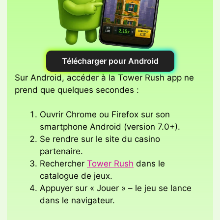
Télécharger pour Android
Sur Android, accéder à la Tower Rush app ne
prend que quelques secondes :
Ouvrir Chrome ou Firefox sur son
smartphone Android (version 7.0+).
Se rendre sur le site du casino
partenaire.
Rechercher
Tower Rush
dans le
catalogue de jeux.
Appuyer sur « Jouer » – le jeu se lance
dans le navigateur.