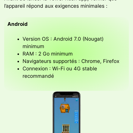
l’appareil répond aux exigences minimales :
Android
Version OS : Android 7.0 (Nougat)
minimum
RAM : 2 Go minimum
Navigateurs supportés : Chrome, Firefox
Connexion : Wi-Fi ou 4G stable
recommandé