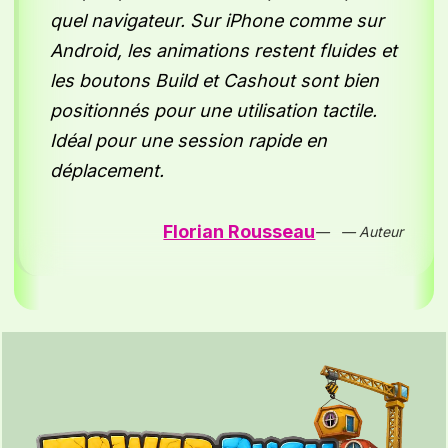
quel navigateur. Sur iPhone comme sur
Android, les animations restent fluides et
les boutons Build et Cashout sont bien
positionnés pour une utilisation tactile.
Idéal pour une session rapide en
déplacement.
Florian Rousseau
— Auteur