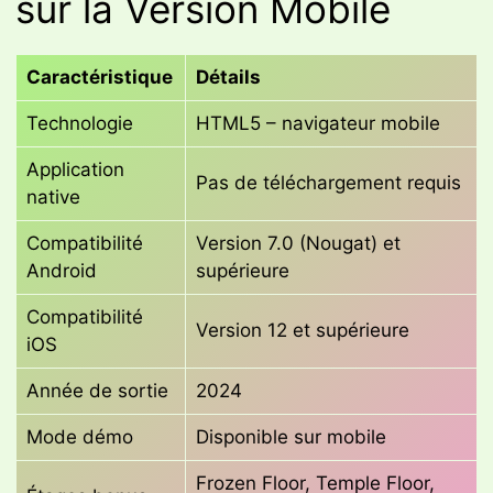
sur la Version Mobile
Caractéristique
Détails
Technologie
HTML5 – navigateur mobile
Application
Pas de téléchargement requis
native
Compatibilité
Version 7.0 (Nougat) et
Android
supérieure
Compatibilité
Version 12 et supérieure
iOS
Année de sortie
2024
Mode démo
Disponible sur mobile
Frozen Floor, Temple Floor,