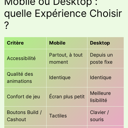
Mobile ou Desktop :
quelle Expérience Choisir
?
Critère
Mobile
Desktop
Partout, à tout
Depuis un
Accessibilité
moment
poste fixe
Qualité des
Identique
Identique
animations
Meilleure
Confort de jeu
Écran plus petit
lisibilité
Boutons Build /
Clavier /
Tactiles
Cashout
souris