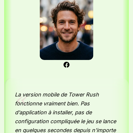
Facebook
«
La version mobile de Tower Rush
fonctionne vraiment bien. Pas
d’application à installer, pas de
configuration compliquée le jeu se lance
en quelques secondes depuis n’importe