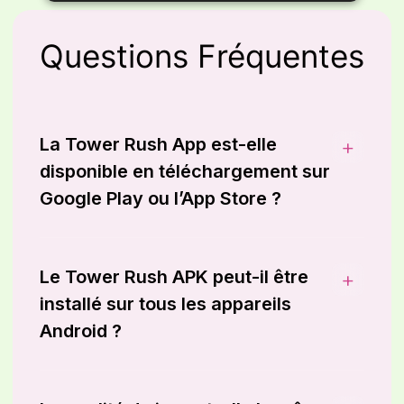
Questions Fréquentes
La Tower Rush App est-elle
disponible en téléchargement sur
Google Play ou l’App Store ?
Le Tower Rush APK peut-il être
installé sur tous les appareils
Android ?