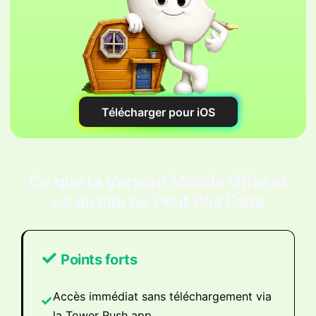
Télécharger pour iOS
Ce que la Version Mobile Offre et
ce qu’elle ne Peut Pas Faire
✓
Points forts
Accès immédiat sans téléchargement via
✓
la Tower Rush app